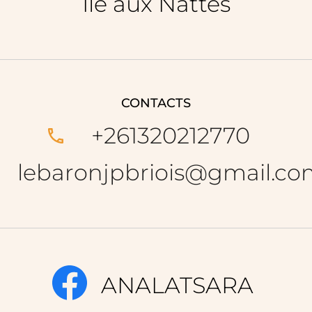
Île aux Nattes
CONTACTS
+261320212770
lebaronjpbriois@gmail.co
ANALATSARA